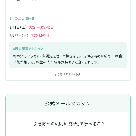
8月の注目開運日
8月1日（土）
大安・一粒万倍日
8月23日（日）
大安・巳の日
8月の開運アクション
朝の涼しいうちに、玄関先をさっと掃きましょう。掃き清めた場所には良
い気が集まる。お盆の人の縁も気持ちよく迎えられます。
引き寄せの法則研究所
公式メールマガジン
「引き寄せの法則研究所」で学べること