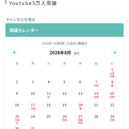
Youtube5万人突破
チャンネルを見る
開運カレンダー
2026年（令和8年）の吉日・開運日
2026年8月
◀
▶
葉月
日
月
火
水
木
金
土
1
大安
万倍
2
3
4
5
6
7
8
大安
寅
9
10
11
12
13
14
15
巳
万倍
万倍
16
17
18
19
20
21
22
大安
寅
23
24
25
26
27
28
29
大安
万倍
天赦
大安
巳
万倍
30
31