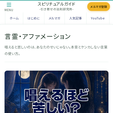
スピリチュアルガイド
☰
メルマガ登録
-引き寄せの法則研究所-
MENU
ホーム
はじめに
メルマガ
人気記事
YouTube
言霊・アファメーション
唱えると苦しいのは、あなたのせいじゃない。本音とケンカしない言葉
の使い方。