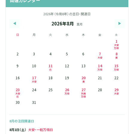
開運カレンダー
2026年（令和8年）の吉日・開運日
2026年8月
◀
▶
葉月
日
月
火
水
木
金
土
1
大安
万倍
2
3
4
5
6
7
8
大安
寅
9
10
11
12
13
14
15
巳
万倍
万倍
16
17
18
19
20
21
22
大安
寅
23
24
25
26
27
28
29
大安
万倍
天赦
大安
巳
万倍
30
31
8月の注目開運日
8月1日（土）
大安・一粒万倍日