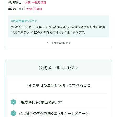
8月1日（土）
大安・一粒万倍日
8月23日（日）
大安・巳の日
8月の開運アクション
朝の涼しいうちに、玄関先をさっと掃きましょう。掃き清めた場所には良
い気が集まる。お盆の人の縁も気持ちよく迎えられます。
引き寄せの法則研究所
公式メールマガジン
「引き寄せの法則研究所」で学べること
「風の時代」の本当の稼ぎ方
心と身体の老化を防ぐエネルギー上昇ワーク