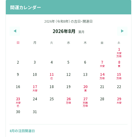
開運カレンダー
2026年（令和8年）の吉日・開運日
2026年8月
◀
▶
葉月
日
月
火
水
木
金
土
1
大安
万倍
2
3
4
5
6
7
8
大安
寅
9
10
11
12
13
14
15
巳
万倍
万倍
16
17
18
19
20
21
22
大安
寅
23
24
25
26
27
28
29
大安
万倍
天赦
大安
巳
万倍
30
31
8月の注目開運日