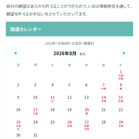
自分の願望はあらかた叶えることができたので、いまは情報発信を通して、
願望を叶えるお手伝いをさせていただいてます。
開運カレンダー
2026年（令和8年）の吉日・開運日
2026年8月
◀
▶
葉月
日
月
火
水
木
金
土
1
大安
万倍
2
3
4
5
6
7
8
大安
寅
9
10
11
12
13
14
15
巳
万倍
万倍
16
17
18
19
20
21
22
大安
寅
23
24
25
26
27
28
29
大安
万倍
天赦
大安
巳
万倍
30
31