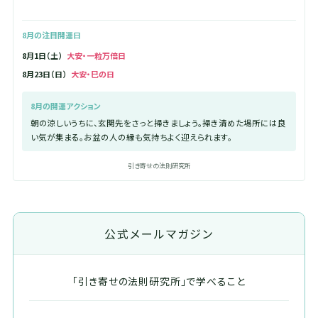
8月の注目開運日
8月1日（土）
大安・一粒万倍日
8月23日（日）
大安・巳の日
8月の開運アクション
朝の涼しいうちに、玄関先をさっと掃きましょう。掃き清めた場所には良
い気が集まる。お盆の人の縁も気持ちよく迎えられます。
引き寄せの法則研究所
公式メールマガジン
「引き寄せの法則研究所」で学べること